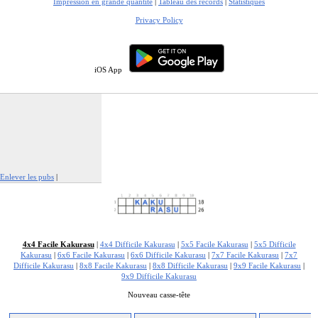
Impression en grande quantité
|
Tableau des records
|
Statistiques
Privacy Policy
iOS App
Enlever les pubs
|
Signaler cette publicité
4x4 Facile Kakurasu
|
4x4 Difficile Kakurasu
|
5x5 Facile Kakurasu
|
5x5 Difficile
Kakurasu
|
6x6 Facile Kakurasu
|
6x6 Difficile Kakurasu
|
7x7 Facile Kakurasu
|
7x7
Difficile Kakurasu
|
8x8 Facile Kakurasu
|
8x8 Difficile Kakurasu
|
9x9 Facile Kakurasu
|
9x9 Difficile Kakurasu
Nouveau casse-tête