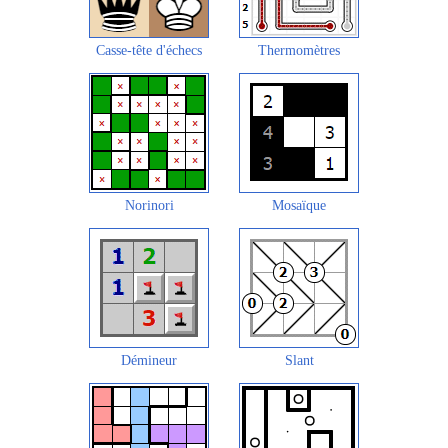
Casse-tête d'échecs
Thermomètres
Norinori
Mosaïque
Démineur
Slant