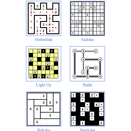
Slitherlink
Sudoku
Light Up
Hashi
Shikaku
Nurikabe