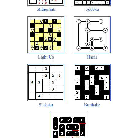
Slitherlink
Sudoku
Light Up
Hashi
Shikaku
Nurikabe